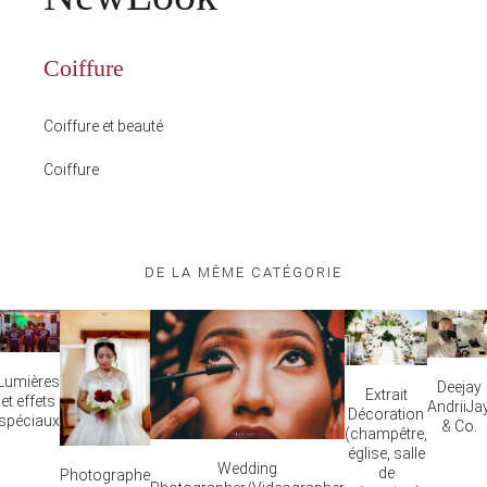
Coiffure
Coiffure et beauté
Coiffure
DE LA MÊME CATÉGORIE
Lumières
Deejay
Extrait
et effets
AndriiJa
Décoration
spéciaux
& Co.
(champêtre,
église, salle
Wedding
de
Photographe