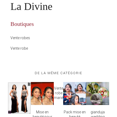
La Divine
Boutiques
Vente robes
Vente robe
DE LA MÊME CATÉGORIE
Vente
robe
marié
Mise en
Pack mise en
gianduja
beauté pour
beauté
wedding