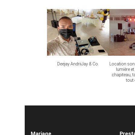
Deejay AndriiJay & Co.
Location son
lumière et
chapiteau, t
tout
Mariage
Prest