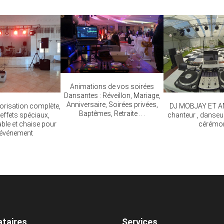
Animations de vos soirées
Dansantes : Réveillon, Mariage,
Anniversaire, Soirées privées,
orisation complète,
DJ MOBJAY ET 
Baptêmes, Retraite .. .
 effets spéciaux,
chanteur , danseu
able et chaise pour
cérémo
 événement
ataires
Services