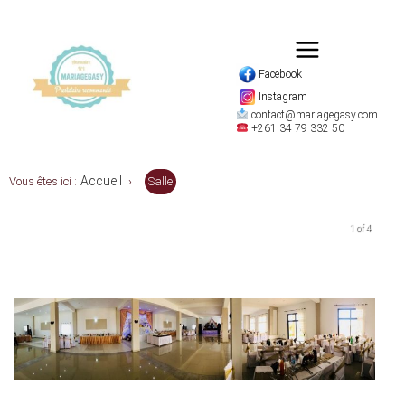
Facebook
Instagram
contact@mariagegasy.com
+261 34 79 332 50
Accueil
Vous êtes ici :
›
Salle
1 of 4