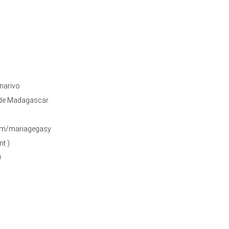
narivo
 de Madagascar
om/mariagegasy
nt )
0