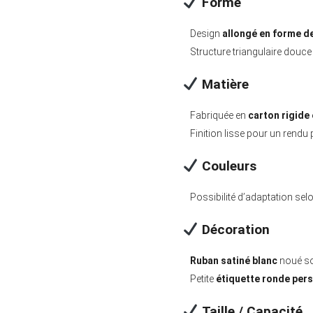
Forme
Design
allongé en forme d
Structure triangulaire douce
Matière
Fabriquée en
carton rigide 
Finition lisse pour un rendu
Couleurs
Possibilité d’adaptation sel
Décoration
Ruban satiné blanc
noué so
Petite
étiquette ronde per
Taille / Capacité