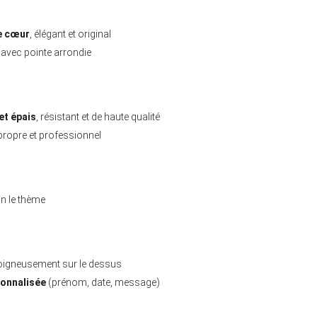
e cœur
, élégant et original
 avec pointe arrondie
et épais
, résistant et de haute qualité
 propre et professionnel
on le thème
igneusement sur le dessus
sonnalisée
(prénom, date, message)