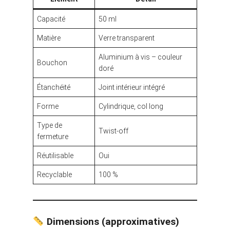
Capacité
50 ml
Matière
Verre transparent
Aluminium à vis – couleur
Bouchon
doré
Étanchéité
Joint intérieur intégré
Forme
Cylindrique, col long
Type de
Twist-off
fermeture
Réutilisable
Oui
Recyclable
100 %
Dimensions (approximatives)