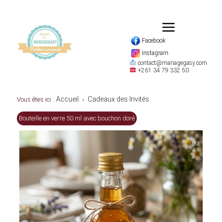
Facebook
Instagram
contact@mariagegasy.com
+261 34 79 332 50
Accueil
Cadeaux des Invités
Vous êtes ici :
›
Bouteille en verre 50 ml avec bouchon doré
1 of 3