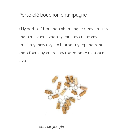
Porte clé bouchon champagne
« Ny porte clé bouchon champagne », zavatra kely
anefa maivana azaon’ny tsirairay entina eny
amin’izay misy azy. Ho tsaroan’ny mpanotrona
anao foana ny andro iray toa zatonao na aiza na
aiza.
source:google