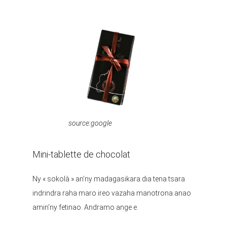
source:google
Mini-tablette de chocolat
Ny « sokolà » an’ny madagasikara dia tena tsara
indrindra raha maro ireo vazaha manotrona anao
amin’ny fetinao. Andramo ange e.