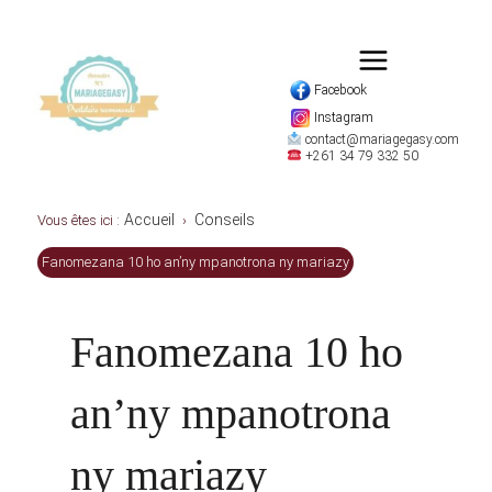
Facebook
Instagram
contact@mariagegasy.com
+261 34 79 332 50
Accueil
Conseils
Vous êtes ici :
›
Fanomezana 10 ho an’ny mpanotrona ny mariazy
Fanomezana 10 ho
an’ny mpanotrona
ny mariazy