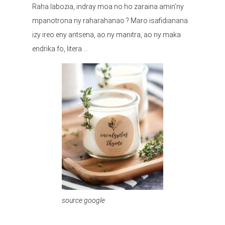
Raha labozia, indray moa no ho zaraina amin’ny
mpanotrona ny raharahanao ? Maro isafidianana
izy ireo eny antsena, ao ny manitra, ao ny maka
endrika fo, litera …
source:google