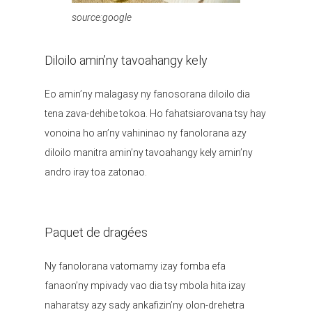
source:google
Diloilo amin’ny tavoahangy kely
Eo amin’ny malagasy ny fanosorana diloilo dia
tena zava-dehibe tokoa. Ho fahatsiarovana tsy hay
vonoina ho an’ny vahininao ny fanolorana azy
diloilo manitra amin’ny tavoahangy kely amin’ny
andro iray toa zatonao.
Paquet de dragées
Ny fanolorana vatomamy izay fomba efa
fanaon’ny mpivady vao dia tsy mbola hita izay
naharatsy azy sady ankafizin’ny olon-drehetra