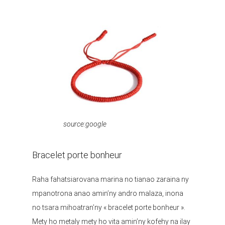
source:google
Bracelet porte bonheur
Raha fahatsiarovana marina no tianao zaraina ny
mpanotrona anao amin’ny andro malaza, inona
no tsara mihoatran’ny « bracelet porte bonheur ».
Mety ho metaly mety ho vita amin’ny kofehy na ilay