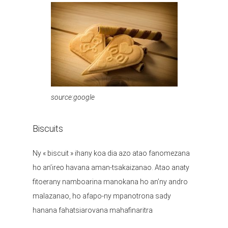
source:google
Biscuits
Ny « biscuit » ihany koa dia azo atao fanomezana
ho an’ireo havana aman-tsakaizanao. Atao anaty
fitoerany namboarina manokana ho an’ny andro
malazanao, ho afapo-ny mpanotrona sady
hanana fahatsiarovana mahafinaritra