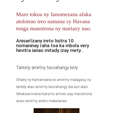
Maro tokoa ny fanomezana afaka
atolotrao ireo namana sy Havana
tonga manotrona ny mariazy nao.
Anisan’izany ireto lisitra 10
nomaninay raha toa ka mbola very
hevitra ianao mitady izay mety .
Tantely amin’ny tavoahangy kely
Ohatry ny hamamiana eo amin’ny malagasy, ny
tantely atao amin’ny tavoahangy dia azo atao
fahatsiarovana tsara ho an’ireo izay manotrona
anao amin’ny andro malazanao.