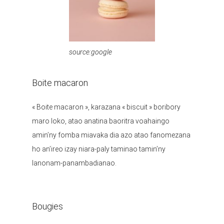
source:google
Boite macaron
« Boite macaron », karazana « biscuit » boribory
maro loko, atao anatina baoritra voahaingo
amin’ny fomba miavaka dia azo atao fanomezana
ho an’ireo izay niara-paly taminao tamin’ny
lanonam-panambadianao.
Bougies