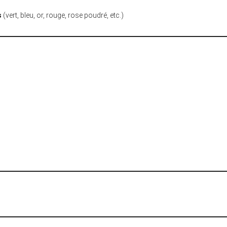
s
(vert, bleu, or, rouge, rose poudré, etc.)
s