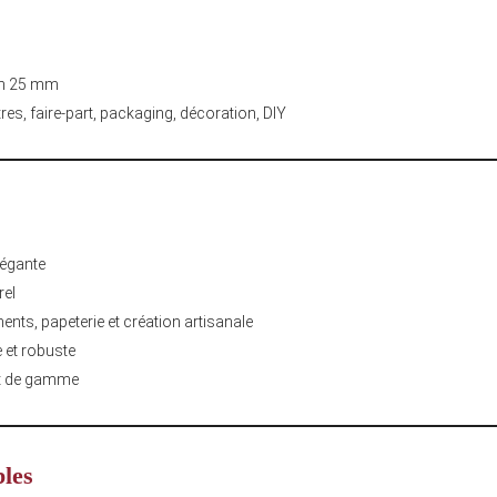
on 25 mm
tres, faire-part, packaging, décoration, DIY
légante
rel
nts, papeterie et création artisanale
 et robuste
aut de gamme
bles