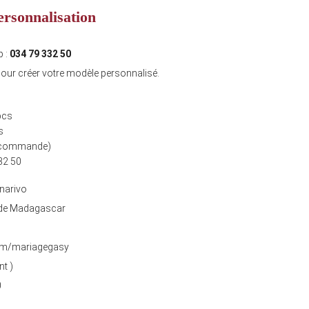
sonnalisation
p :
034 79 332 50
our créer votre modèle personnalisé.
pcs
s
 commande)
32 50
narivo
 de Madagascar
om/mariagegasy
nt )
0