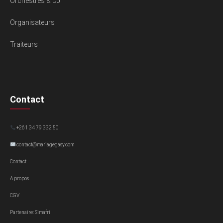
Orchestres & DJ
Organisateurs
Traiteurs
Contact
+261 34 79 332 50
contact@mariagegasy.com
Contact
A propos
CGV
Partenaire: Simafri